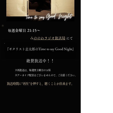
金曜日 21:15～
毎週
​
みののわラジオ放送局
にて
​『ギタリスト志太郎のTime to say Good Night』
絶賛​放送中！！
※再放送は、毎週翌土曜日のお昼
※アーカイブ配信はございませんので、ご注意ください。
放送時間に“再生”を押すと、聴くことが出来ます。